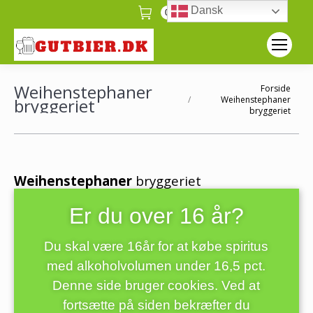
Dansk
0
Weihenstephaner
Forside
Du er her:
Weihenstephaner
bryggeriet
bryggeriet
Weihenstephaner
bryggeriet
Delstaten Bayerns eget stats-bryggeri.
Er du over 16 år?
Selve Weihenstephan-klostret blev grundlagt
Du skal være 16år for at købe spiritus
i 725.
med alkoholvolumen under 16,5 pct.
Den officelle tilladelse af brygning skulle iflg
Denne side bruger cookies. Ved at
Weihenstephan selv først være kommet i
fortsætte på siden bekræfter du