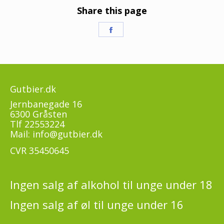
Share this page
Share
on
Facebook
Gutbier.dk
Jernbanegade 16
6300 Gråsten
Tlf
22553224
Mail:
info@gutbier.dk
CVR 35450645
Ingen salg af alkohol til unge under 18
Ingen salg af øl til unge under 16