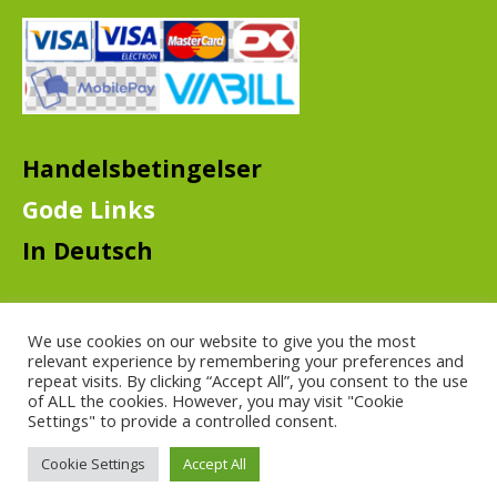
Handelsbetingelser
Gode Links
In Deutsch
We use cookies on our website to give you the most
relevant experience by remembering your preferences and
repeat visits. By clicking “Accept All”, you consent to the use
of ALL the cookies. However, you may visit "Cookie
Settings" to provide a controlled consent.
© GutBier - 2019
Cookie Settings
Accept All
Ejet og ledet af J.Nielsen