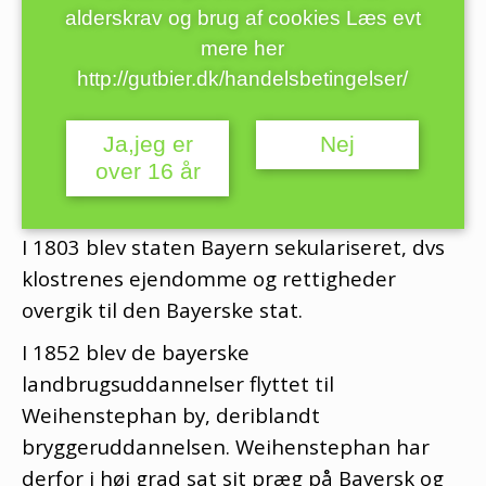
1085.
alderskrav og brug af cookies Læs evt
Klostret og bryggeriet skulle have fungeret
mere her
som et selvstændigt bryggeri frem til 1803.
http://gutbier.dk/handelsbetingelser/
Gennem tiden har klostret dog været udsat
for nedbrænding og plyndring af ungarere,
Ja,jeg er
Nej
over 16 år
franskmænd, spaniere, østrigere og
svenskere.
I 1803 blev staten Bayern sekulariseret, dvs
klostrenes ejendomme og rettigheder
overgik til den Bayerske stat.
I 1852 blev de bayerske
landbrugsuddannelser flyttet til
Weihenstephan by, deriblandt
bryggeruddannelsen. Weihenstephan har
derfor i høj grad sat sit præg på Bayersk og