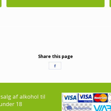
Share this page
Share
on
Facebook
salg af alkohol til
under 18