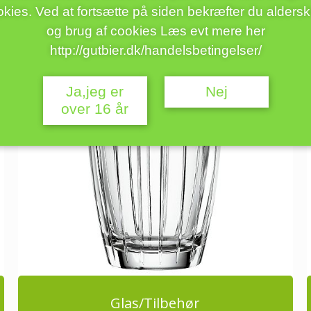
kies. Ved at fortsætte på siden bekræfter du alders
og brug af cookies Læs evt mere her
http://gutbier.dk/handelsbetingelser/
Ja,jeg er
Nej
over 16 år
Glas/Tilbehør