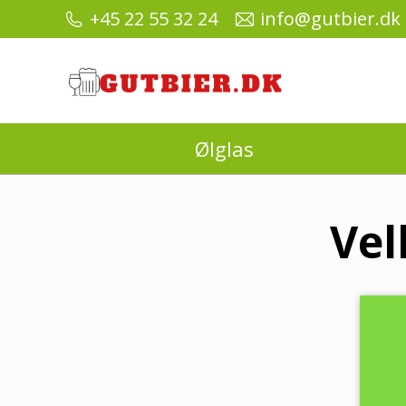
+45 22 55 32 24
info@gutbier.dk
Ølglas
Vel