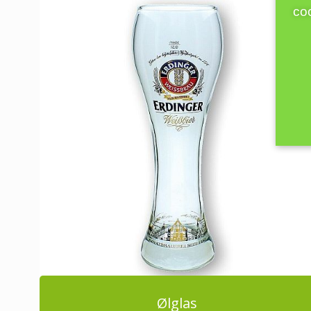
coo
Ølglas