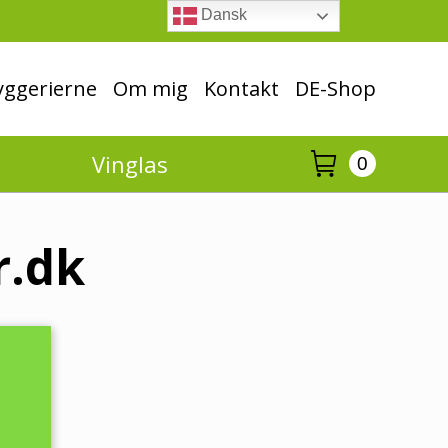
Dansk
ggerierne
Om mig
Kontakt
DE-Shop
Vinglas
0
r.dk