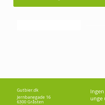
Anbefalede produkter
Gutbier.dk
Ingen 
Jernbanegade 16
unge 
6300 Gråsten