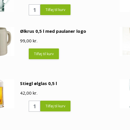
Krombacher
Tilføj til kurv
ølkrus
med
Ølkrus 0,5 l med paulaner logo
hank
99,00
0,3
kr.
l
Tilføj til kurv
quantity
Stiegl ølglas 0,5 l
42,00
kr.
Stiegl
Tilføj til kurv
ølglas
0,5
l