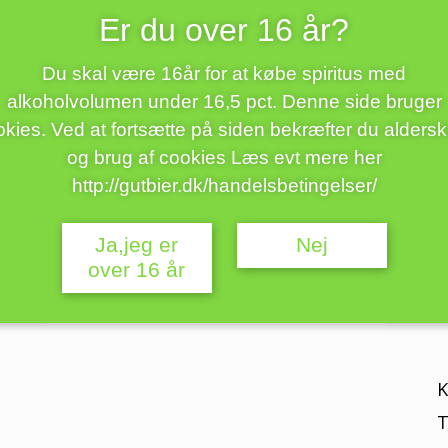
0
Er du over 16 år?
f
Du skal være 16år for at købe spiritus med
B
alkoholvolumen under 16,5 pct. Denne side bruger
s
kies. Ved at fortsætte på siden bekræfter du alders
R
og brug af cookies Læs evt mere her
http://gutbier.dk/handelsbetingelser/
B
Ja,jeg er
Nej
over 16 år
P
K
T