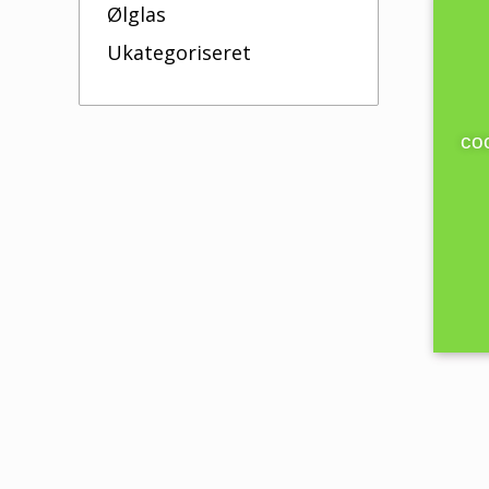
Ølglas
Ukategoriseret
coo