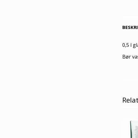
BESKR
0,5 l 
Bør va
Rela