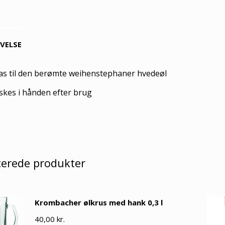
IVELSE
glas til den berømte weihenstephaner hvedeøl
skes i hånden efter brug
terede produkter
Krombacher ølkrus med hank 0,3 l
40,00
kr.