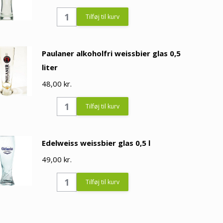
König
Tilføj til kurv
Ludwig
hvedeølsglas
Paulaner alkoholfri weissbier glas 0,5
0,33l
liter
quantity
48,00
kr.
Paulaner
Tilføj til kurv
alkoholfri
weissbier
Edelweiss weissbier glas 0,5 l
glas
49,00
0,5
kr.
liter
Edelweiss
Tilføj til kurv
quantity
weissbier
glas
0,5