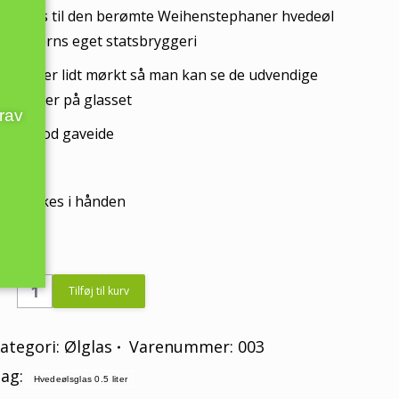
,5 l glas til den berømte Weihenstephaner hvedeøl
ra Bayerns eget statsbryggeri
illedet er lidt mørkt så man kan se de udvendige
noninger på glasset
krav
igtig god gaveide
ør vaskes i hånden
å lager
Weihenstephaner
Tilføj til kurv
glas
0,5
ategori:
Ølglas
Varenummer:
003
l
ag:
Hvedeølsglas 0.5 liter
quantity