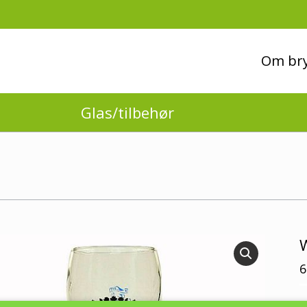
Om bry
Glas/tilbehør
W
6