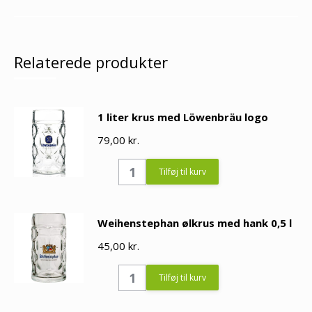
Relaterede produkter
1 liter krus med Löwenbräu logo
79,00
kr.
1
Tilføj til kurv
liter
krus
Weihenstephan ølkrus med hank 0,5 l
med
45,00
Löwenbräu
kr.
logo
Weihenstephan
Tilføj til kurv
quantity
ølkrus