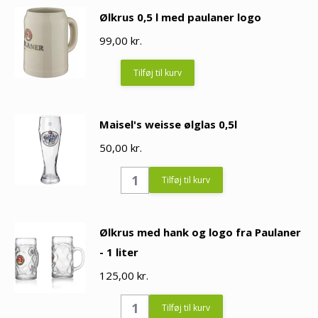
med
Ølkrus 0,5 l med paulaner logo
hank
99,00
0,5
kr.
l
Tilføj til kurv
quantity
Maisel's weisse ølglas 0,5l
50,00
kr.
Maisel's
Tilføj til kurv
weisse
ølglas
Ølkrus med hank og logo fra Paulaner
0,5l
- 1 liter
quantity
125,00
kr.
Ølkrus
Tilføj til kurv