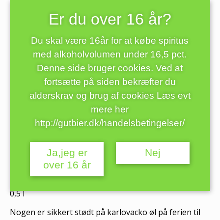
Er du over 16 år?
Du skal være 16år for at købe spiritus
med alkoholvolumen under 16,5 pct.
Denne side bruger cookies. Ved at
fortsætte på siden bekræfter du
alderskrav og brug af cookies Læs evt
mere her
Karlovacko pivo 0,5 l ølglas
http://gutbier.dk/handelsbetingelser/
58,00
kr.
Ja,jeg er
Nej
over 16 år
Glas til den kroatiske øl Karlovacko pivo
0,5 l
Nogen er sikkert stødt på karlovacko øl på ferien til