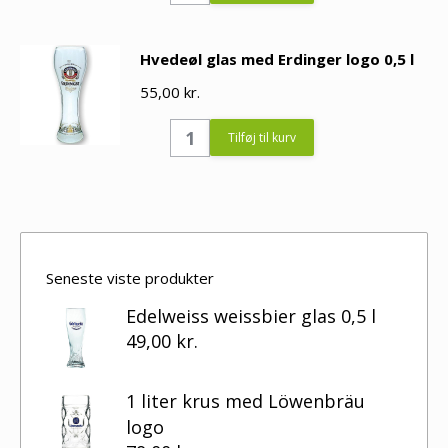
med
hank
Hvedeøl glas med Erdinger logo 0,5 l
og
55,00
logo
kr.
fra
Hvedeøl
Tilføj til kurv
Paulaner
glas
-
med
1
Erdinger
liter
logo
quantity
0,5
Seneste viste produkter
l
Edelweiss weissbier glas 0,5 l
quantity
49,00
kr.
1 liter krus med Löwenbräu
logo