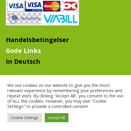
Handelsbetingelser
Gode Links
In Deutsch
We use cookies on our website to give you the most
relevant experience by remembering your preferences and
repeat visits. By clicking “Accept All”, you consent to the use
of ALL the cookies. However, you may visit "Cookie
Settings" to provide a controlled consent.
© GutBier - 2019
Cookie Settings
Accept All
Ejet og ledet af J.Nielsen