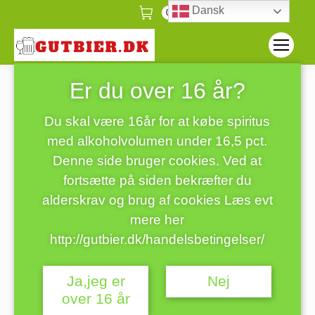
Dansk
0
Er du over 16 år?
øl glas med
Forside
Du er her:
øl glas med Guinness
Guinness logo
logo
Du skal være 16år for at købe spiritus
med alkoholvolumen under 16,5 pct.
Denne side bruger cookies. Ved at
fortsætte på siden bekræfter du
alderskrav og brug af cookies Læs evt
mere her
http://gutbier.dk/handelsbetingelser/
Ja,jeg er
Nej
over 16 år