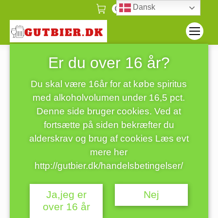
Dansk
0
Er du over 16 år?
Erdinger Weissbier
Forside
Erdinger Weissbier
Du er her:
Du skal være 16år for at købe spiritus
med alkoholvolumen under 16,5 pct.
Denne side bruger cookies. Ved at
fortsætte på siden bekræfter du
alderskrav og brug af cookies Læs evt
mere her
http://gutbier.dk/handelsbetingelser/
Ja,jeg er
Nej
over 16 år