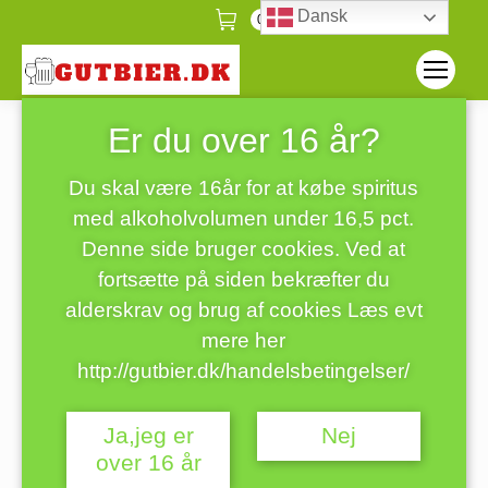
Dansk
0
Er du over 16 år?
Konge Ludwig
Forside
Du er her:
ølglas
Konge Ludwig ølglas
Du skal være 16år for at købe spiritus
med alkoholvolumen under 16,5 pct.
Denne side bruger cookies. Ved at
fortsætte på siden bekræfter du
alderskrav og brug af cookies Læs evt
mere her
http://gutbier.dk/handelsbetingelser/
Ja,jeg er
Nej
over 16 år