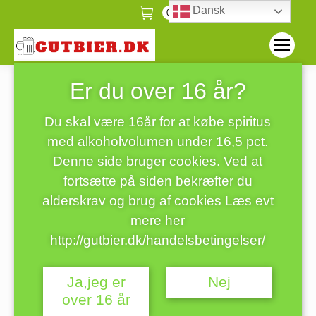
Dansk
0
Er du over 16 år?
ølkrus stentøj
Forside
ølkrus stentøj
Du er her:
Du skal være 16år for at købe spiritus
med alkoholvolumen under 16,5 pct.
Denne side bruger cookies. Ved at
fortsætte på siden bekræfter du
alderskrav og brug af cookies Læs evt
mere her
http://gutbier.dk/handelsbetingelser/
Ja,jeg er
Nej
over 16 år